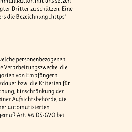
ommunikation mit uns setzen
ter Dritter zu schützen. Eine
ers die Bezeichnung „https“
d welche personenbezogenen
ie Verarbeitungszwecke, die
gorien von Empfängern,
dauer bzw. die Kriterien für
schung, Einschränkung der
iner Aufsichtsbehörde, die
iner automatisierten
 gemäß Art. 46 DS-GVO bei